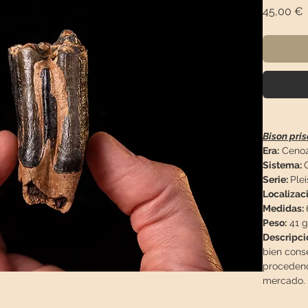
P
45,00 €
Bison pris
Era:
Cenoz
Sistema:
Serie:
Plei
Localizaci
Medidas:
Peso:
41 g
Descripci
bien cons
procedenci
mercado.