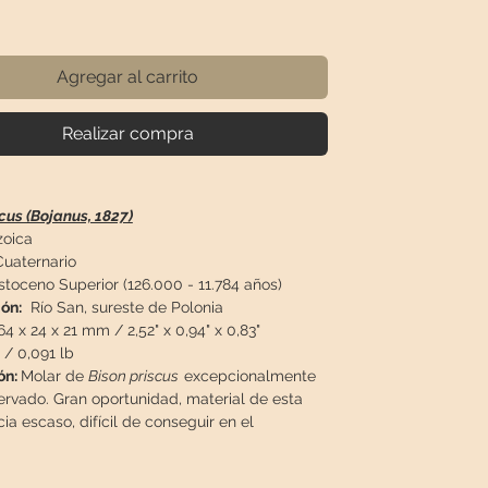
recio
Agregar al carrito
Realizar compra
cus (Bojanus, 1827)
oica
Cuaternario
stoceno Superior (126.000 - 11.784 años)
ón:
Río San, sureste de Polonia
64 x 24 x 21 mm / 2,52" x 0,94" x 0,83"
 / 0,091 lb
ón:
Molar de
Bison priscus
excepcionalmente
ervado. Gran oportunidad, material de esta
a escaso, difícil de conseguir en el