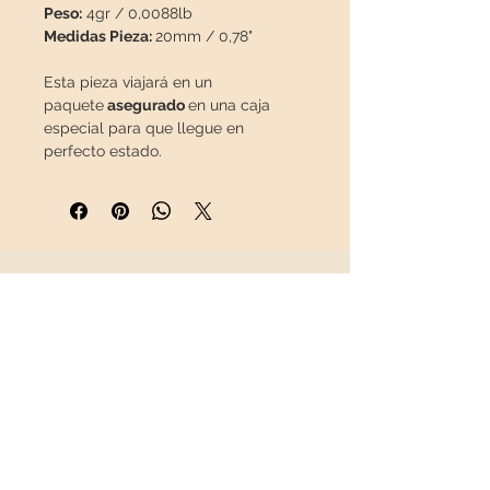
Peso:
4gr / 0,0088lb
Medidas Pieza:
20mm / 0,78"
Esta pieza viajará en un
paquete
asegurado
en una caja
especial para que llegue en
perfecto estado.
INFORMACIÓN
Sobre nosotros
Contacto
Envíos
Política de Devoluciones
REDES SOCIALES