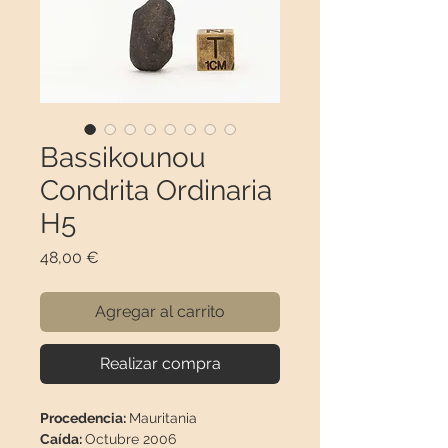
Bassikounou
Condrita Ordinaria
H5
Precio
48,00 €
Agregar al carrito
Realizar compra
Procedencia:
Mauritania
Caída:
Octubre 2006