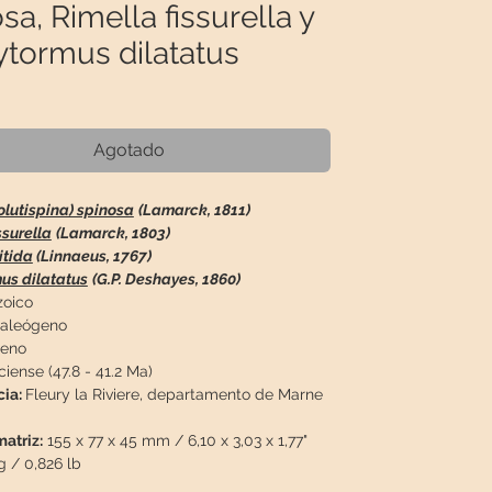
sa, Rimella fissurella y
ytormus dilatatus
recio
Agotado
olutispina) spinosa
(Lamarck, 1811)
ssurella
(Lamarck, 1803)
itida
(Linnaeus, 1767)
us dilatatus
(G.P. Deshayes, 1860)
oico
aleógeno
eno
iense (47.8 - 41.2 Ma)
cia:
Fleury la Riviere, departamento de Marne
atriz:
155 x 77 x 45 mm / 6,10 x 3,03 x 1,77"
g / 0,826 lb
ón:
Estética matriz con asociación de