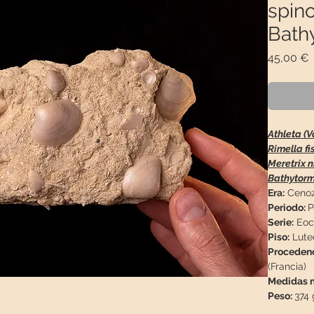
spino
Bath
P
45,00 €
Athleta (V
Rimella fi
Meretrix n
Bathytorm
Era:
Cenoz
Periodo:
P
Serie:
Eoc
Piso:
Lutec
Proceden
(Francia)
Medidas m
Peso:
374 
Descripci