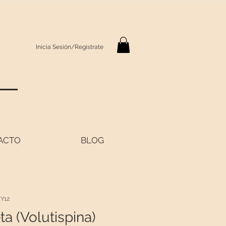
Inicia Sesión/Regístrate
S
ACTO
BLOG
Y12
ta (Volutispina)