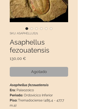
SKU: ASAPHELLUS71
Asaphellus
fezouatensis
Precio
130,00 €
Agotado
Asaphellus fezouatensis
Era:
Paleozoico
Periodo:
Ordovícico Inferior
Piso:
Tremadociense (485,4 - 477,7
m.a)