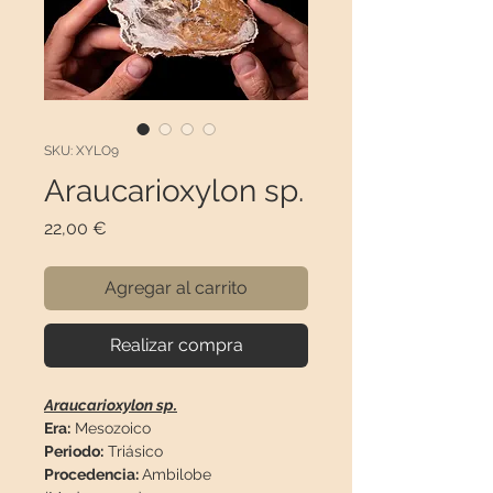
SKU: XYLO9
Araucarioxylon sp.
Precio
22,00 €
Agregar al carrito
Realizar compra
Araucarioxylon sp.
Era:
Mesozoico
Periodo:
Triásico
Procedencia:
Ambilobe