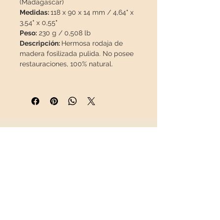
(Madagascar)
Medidas:
118 x 90 x 14 mm / 4,64" x
3,54" x 0,55"
Peso:
230 g / 0,508 lb
Descripción:
Hermosa rodaja de
madera fosilizada pulida. No posee
restauraciones, 100% natural.
Esta pieza viajará en un paquete
asegurado
para que llegue en
perfecto estado.
INFORMACIÓN
Sobre nosotros
Contacto
Envíos
Política de Devoluciones
REDES SOCIALES