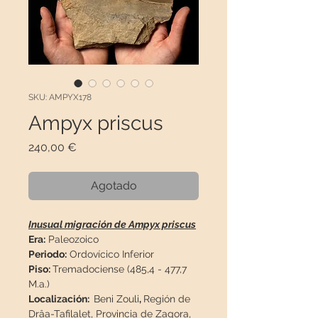
SKU: AMPYX178
Ampyx priscus
Precio
240,00 €
Agotado
Inusual migración de Ampyx priscus
Era:
Paleozoico
Periodo:
Ordovícico Inferior
Piso:
Tremadociense (485,4 - 477,7
M.a.)
Localización:
Beni Zouli
,
Región de
Drâa-Tafilalet, Provincia de Zagora
,