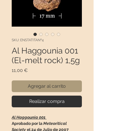
SKU: ENSTATITANº4
Al Haggounia 001
(El-melt rock) 1,5g
Precio
11,00 €
Agregar al carrito
Realizar compra
Al Haggounia 001
Aprobado por la
Meteoritical
Society
el 24 de Julio de 2007