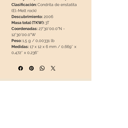
Clasificación:
Condrita de enstatita
(El-Melt rock)
Descubrimiento:
2006
Masa total (TKW):
3T
Coordenadas:
27°30'00.0"N -
12°30'00.0"W
Peso:
1,5 g / 0,00331 lb
Medidas:
17 x 12 x 6 mm / 0,669″ x
0,472″ x 0,236″
Historia:
En lo profundo del Sáhara
Occidental, cerca del árido paraje
de Al Haggounia aparecieron en
2006 diversos fragmentos en el
lecho de una antigua sabkha,
INFORMACIÓN
revelando un hallazgo monumental,
alrededor de tres toneladas de roca
Sobre nosotros
espacial dispersas a lo largo de
Contacto
cuarenta kilómetros, con piezas que
Envíos
iban desde ligeros gramos hasta
Política de Devoluciones
otros de varios kg. Primero
REDES SOCIALES
clasificado como aubrita, pronto los