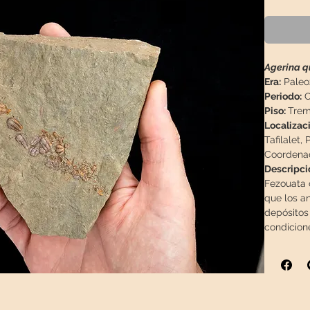
Agerina 
Era:
Paleo
Periodo:
O
Piso:
Trem
Localizaci
Tafilalet,
Coordenad
Descripci
Fezouata 
que los a
depósitos
condicion
blandos (a
mezcla de 
rojo anara
Los fósil
y Floiense