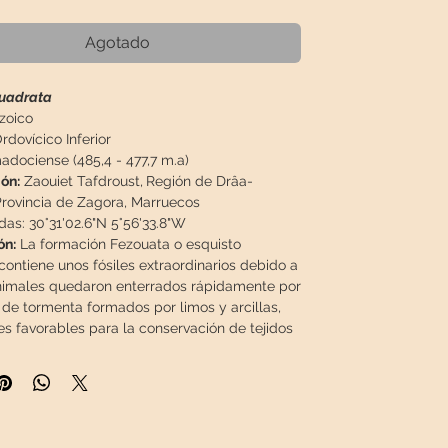
Agotado
quadrata
zoico
rdovícico Inferior
adociense (485,4 - 477,7 m.a)
ón:
Zaouiet Tafdroust,
Región de Drâa-
 Provincia de Zagora
, Marruecos
as: 30°31'02.6"N 5°56'33.8"W
ón:
La formación Fezouata o esquisto
contiene unos fósiles extraordinarios debido a
nimales quedaron enterrados rápidamente por
 de tormenta formados por limos y arcillas,
es favorables para la conservación de tejidos
hora piritizados o alterados debido a una
óxidos e hidróxidos de hierro, de ahí su color
njado)
es pertenecen a dos intervalos, Tremadociense
, mucho menos rico en fósiles.