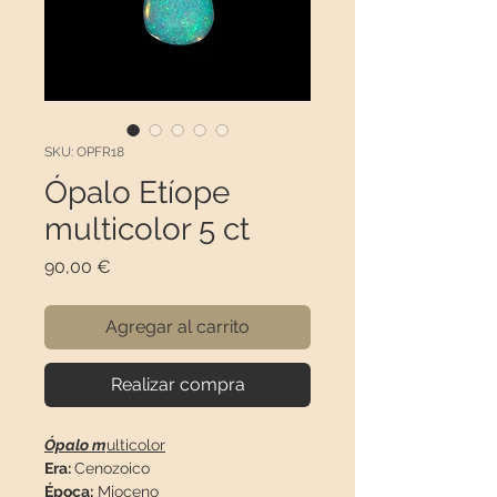
SKU: OPFR18
Ópalo Etíope
multicolor 5 ct
Precio
90,00 €
Agregar al carrito
Realizar compra
Ópalo m
ulticolor
Era:
Cenozoico
Época:
Mioceno