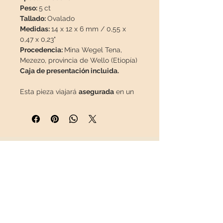
Peso:
5
ct
Tallado:
Ovalado
Medidas:
14 x 12 x 6 mm / 0,55 x
0,47 x 0,23"
Procedencia:
Mina Wegel Tena,
Mezezo, provincia de Wello (Etiopía)
Caja de presentación incluida.
Esta pieza viajará
asegurada
en un
paquete especial para que llegue
en perfecto estado.
INFORMACIÓN
Sobre nosotros
Contacto
Envíos
Política de Devoluciones
REDES SOCIALES