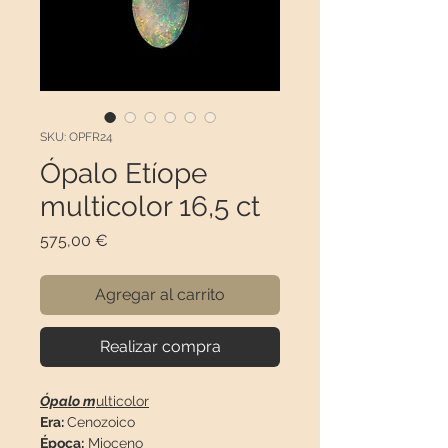
SKU: OPFR24
Ópalo Etíope
multicolor 16,5 ct
Precio
575,00 €
Agregar al carrito
Realizar compra
Ópalo m
ulticolor
Era:
Cenozoico
Época:
Mioceno