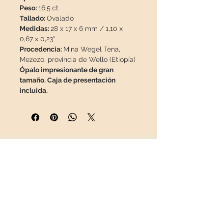
Peso:
16,5
ct
Tallado:
Ovalado
Medidas:
28 x 17 x 6 mm / 1,10 x
0,67 x 0,23"
Procedencia:
Mina Wegel Tena,
Mezezo, provincia de Wello (Etiopía)
Ópalo impresionante de gran
tamaño. Caja de presentación
incluida.
Esta pieza viajará
asegurada
en un
paquete especial para que llegue
en perfecto estado.
INFORMACIÓN
Sobre nosotros
Contacto
Envíos
Política de Devoluciones
REDES SOCIALES