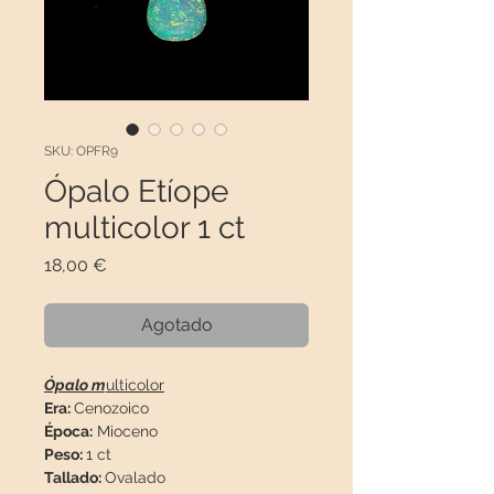
SKU: OPFR9
Ópalo Etíope
multicolor 1 ct
Precio
18,00 €
Agotado
Ópalo m
ulticolor
Era:
Cenozoico
Época:
Mioceno
Peso:
1 ct
Tallado:
Ovalado