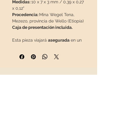
Medidas:
10 x 7 x 3 mm / 0,39 x 0,27
x 0,12"
Procedencia:
Mina Wegel Tena,
Mezezo, provincia de Wello (Etiopía)
Caja de presentación incluida.
Esta pieza viajará
asegurada
en un
paquete especial para que llegue
en perfecto estado.
INFORMACIÓN
Sobre nosotros
Contacto
Envíos
Política de Devoluciones
REDES SOCIALES